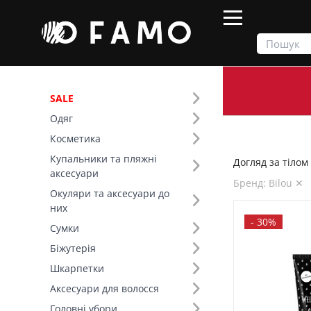
SALE
Одяг
Продукти
Косметика
Догляд за тілом
Косметика
Купальники та пляжні
Догляд за тілом 
Фільтр
аксесуари
Бренд: Bilou ✕
Окуляри та аксесуари до
Ціна
них
-
30%
Сумки
SALE
Біжутерія
Шкарпетки
Бренд (33)
Аксесуари для волосся
Вид товару (2)
Головні убори