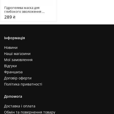
Гідрогелева маска для 
глибокого зволоження 
Biodance Bio-Collagen Real 
289 ₴
Deep Mask
Інформація
Новини
Наші магазини
Мої замовлення
Відгуки
Франшиза
Договір оферти
Політика приватності
Допомога
Доставка і оплата
Обмін та повернення товару