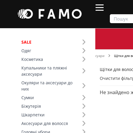
SALE
Одяг
Продукти
Косметика
Косметичні аксесуари
Щітки для в
Косметика
Купальники та пляжні
Щітки для волос
Фільтр
аксесуари
Очистити фільт
Окуляри та аксесуари до
них
Не знайдено 
Сумки
Біжутерія
Шкарпетки
Аксесуари для волосся
Головні убори