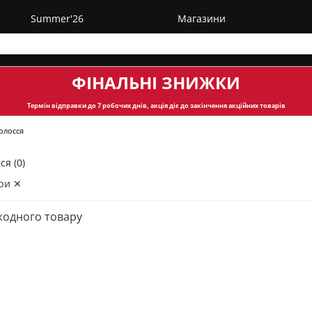
Summer'26
Магазини
ФІНАЛЬНІ ЗНИЖКИ
Термін відправки
до 7 робочих днів, акція діє до закінчення акційних товарів
олосся
ся (0)
ри ✕
жодного товару