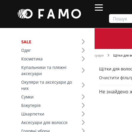
SALE
Одяг
Продукти
Косметика
Косметичні аксесуари
Щітки для в
Косметика
Купальники та пляжні
Щітки для волос
Фільтр
аксесуари
Очистити фільт
Окуляри та аксесуари до
них
Не знайдено 
Сумки
Біжутерія
Шкарпетки
Аксесуари для волосся
Головні убори