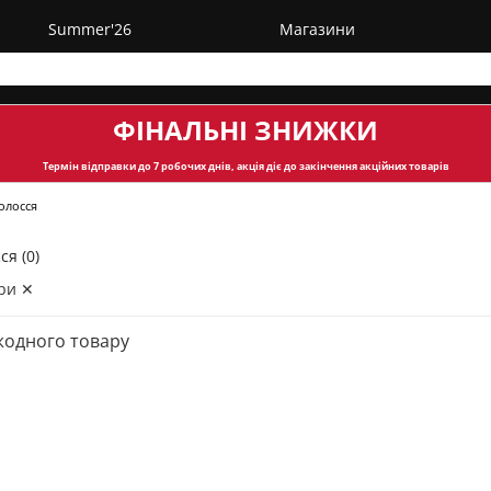
Summer'26
Магазини
ФІНАЛЬНІ ЗНИЖКИ
Термін відправки
до 7 робочих днів, акція діє до закінчення акційних товарів
олосся
ся (0)
ри ✕
жодного товару