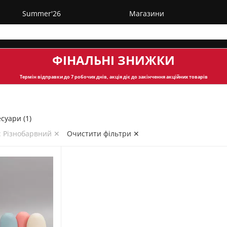
Summer'26
Магазини
ФІНАЛЬНІ ЗНИЖКИ
Термін відправки
до 7 робочих днів, акція діє до закінчення акційних товарів
суари (1)
: Різнобарвний ✕
Очистити фільтри ✕