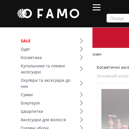
SALE
Одяг
Продукти
Косметика
Косметичні аксесуари
Косметика
Купальники та пляжні
Косметичні аксе
Фільтр
аксесуари
Основний колір
Окуляри та аксесуари до
Ціна
них
Сумки
SALE
Біжутерія
Шкарпетки
Основний колір (18)
Аксесуари для волосся
Вид товару (64)
Головні убори