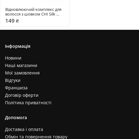
Відновлюючий комплекс для 
волосся з шовком CHI Silk 
Infusion
149 ₴
Інформація
Новини
Наші магазини
Мої замовлення
Відгуки
Франшиза
Договір оферти
Політика приватності
Допомога
Доставка і оплата
Обмін та повернення товару