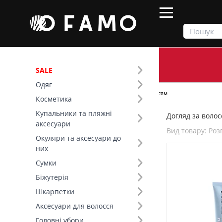
SALE
Одяг
Продукти
Косметика
Догляд за волоссям
Косметика
Купальники та пляжні
Догляд за волос
Фільтр
аксесуари
Вид товару: Ро
Окуляри та аксесуари до
Ціна
них
Сумки
Бренд (1)
Біжутерія
Шкарпетки
Вид товару (59)
Аксесуари для волосся
Головні убори