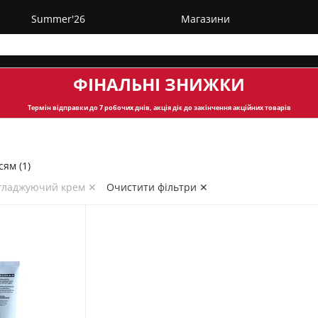
Summer'26
Магазини
ФІНАЛЬНІ ЗНИЖКИ
Термін відправки
до 7 робочих днів, акція діє до закінчення акційних товарів
сям (1)
згладжуючий крем ✕
Очистити фільтри ✕