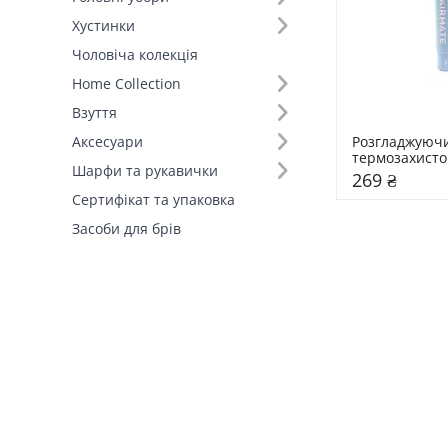
Хустинки
Чоловіча колекція
Home Collection
Взуття
Розгладжуючи
Аксесуари
термозахисто
Шарфи та рукавички
Mermaid
269 ₴
Сертифікат та упаковка
Засоби для брів