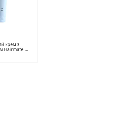
й крем з 
м Hairmate 