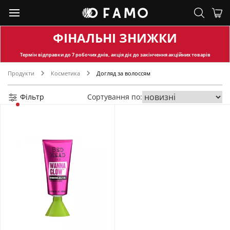
ФІНАЛЬНІ ЗНИЖКИ
Термін відправки
до 7 робочих днів, акція діє до закінчення акційних товарів
Продукти
Косметика
Догляд за волоссям
Фільтр
Сортування по: