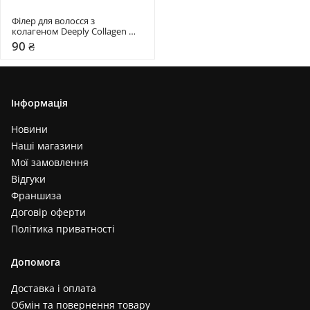
Філер для волосся з 
колагеном Deeply Collagen 
Restoring Hair Filler
90 ₴
Інформація
Новини
Наші магазини
Мої замовлення
Відгуки
Франшиза
Договір оферти
Політика приватності
Допомога
Доставка і оплата
Обмін та повернення товару