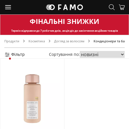
ФІНАЛЬНІ ЗНИЖКИ
Термін відправки
до 7 робочих днів, акція діє до закінчення акційних товарів
Продукти
Косметика
Догляд за волоссям
Кондиціонери та баль
Фільтр
Сортування по: