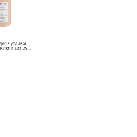
ля чутливої 
ristin Ess 296 