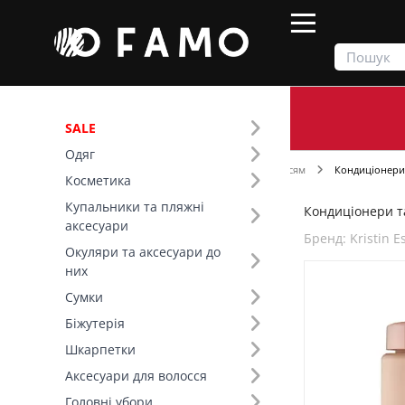
SALE
Одяг
Продукти
Косметика
Догляд за волоссям
Кондиціонери
Косметика
Купальники та пляжні
Кондиціонери та
Фільтр
аксесуари
Бренд: Kristin E
Окуляри та аксесуари до
Розмір (1)
них
296 мл (1)
Сумки
Біжутерія
Бренд (18)
Шкарпетки
Аксесуари для волосся
Kristin Ess (1)
Головні убори