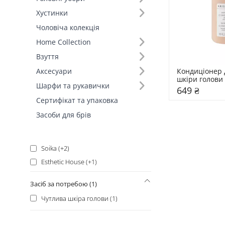
Bogenia (+9)
Хустинки
KUNDAL (+7)
Чоловіча колекція
NEQI (+6)
Home Collection
Deeply (+5)
Взуття
Hairmate (+4)
Кондиціонер д
Аксесуари
шкіри голови K
Triology. (+4)
Шарфи та рукавички
мл
649 ₴
JAMM (+3)
Сертифікат та упаковка
Tigi Bed Head (+3)
Засоби для брів
Daeng Gi Meo Ri (+2)
MOREMO (+2)
Soika (+2)
Esthetic House (+1)
Lola from Rio (+1)
Засіб за потребою (1)
Mr.SCRUBBER (+1)
Чутлива шкіра голови (1)
ORRO (+1)
Q+A (+1)