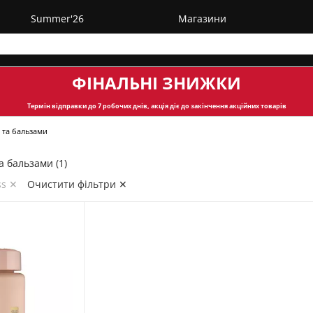
Summer'26
Магазини
ФІНАЛЬНІ ЗНИЖКИ
Термін відправки
до 7 робочих днів, акція діє до закінчення акційних товарів
 та бальзами
 бальзами (1)
ss ✕
Очистити фільтри ✕