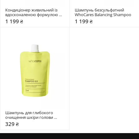
Кондиціонер живильний із 
Шампунь безсульфатний 
вдосконаленою формулою 
WhoCares Balancing Shampoo
WhoCares 2.0 Fundamental 
1 199 ₴
1 199 ₴
Repair
Шампунь для глибокого 
очищення шкіри голови 
WhoCares 2.0 Fundamental 
329 ₴
Repair