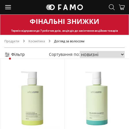
ФІНАЛЬНІ ЗНИЖКИ
Термін відправки
до 7 робочих днів, акція діє до закінчення акційних товарів
Продукти
Косметика
Догляд за волоссям
Фільтр
Сортування по: