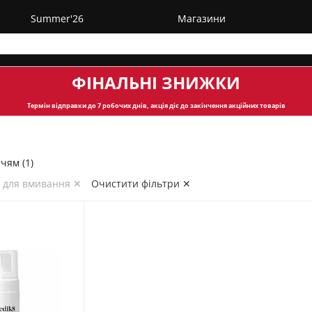
Summer'26
Магазини
ФІНАЛЬНІ ЗНИЖКИ
Термін відправки
до 7 робочих днів, акція діє до закінчення акційних товарів
чям (1)
с для вмивання ✕
Очистити фільтри ✕