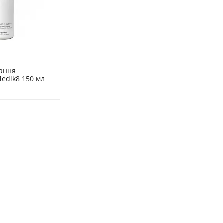
ання 
edik8 150 мл