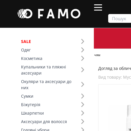
SALE
Одяг
Продукти
Косметика
Догляд за обличчям
Косметика
Купальники та пляжні
Догляд за облич
Фільтр
аксесуари
Вид товару: Му
Окуляри та аксесуари до
Бренд (1)
них
Сумки
Вид товару (85)
Біжутерія
Шкарпетки
Аксесуари для волосся
Головні убори