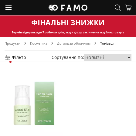
ФІНАЛЬНІ ЗНИЖКИ
Термін відправки
до 7 робочих днів, акція діє до закінчення акційних товарів
Продукти
Косметика
Догляд за обличчям
Тонізація
Фільтр
Сортування по: