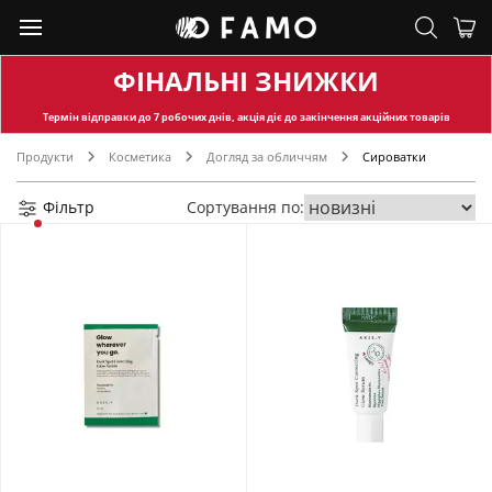
ФІНАЛЬНІ ЗНИЖКИ
Термін відправки
до 7 робочих днів, акція діє до закінчення акційних товарів
Продукти
Косметика
Догляд за обличчям
Сироватки
Фільтр
Сортування по: