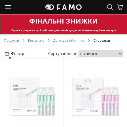
ФІНАЛЬНІ ЗНИЖКИ
Термін відправки
до 7 робочих днів, акція діє до закінчення акційних товарів
Продукти
Косметика
Догляд за обличчям
Сироватки
Фільтр
Сортування по: