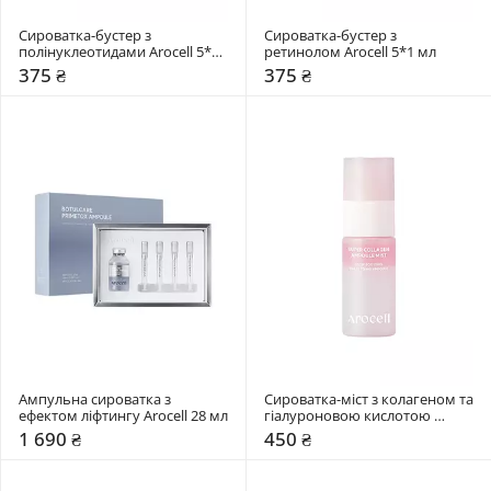
Сироватка-бустер з 
Сироватка-бустер з 
полінуклеотидами Arocell 5*1 
ретинолом Arocell 5*1 мл
мл
375 ₴
375 ₴
Ампульна сироватка з 
Сироватка-міст з колагеном та 
ефектом ліфтингу Arocell 28 мл
гіалуроновою кислотою 
Arocell 30 мл
1 690 ₴
450 ₴