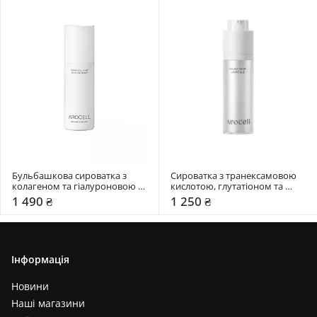
Бульбашкова сироватка з 
Сироватка з транексамовою 
колагеном та гіалуроновою 
кислотою, глутатіоном та 
кислотою Arocell 70 мл
мелатоніном Arocell 30 мл
1 490 ₴
1 250 ₴
Інформація
Новини
Наші магазини