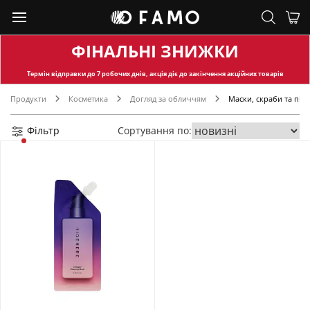
ФІНАЛЬНІ ЗНИЖКИ
Термін відправки
до 7 робочих днів, акція діє до закінчення акційних товарів
Продукти
Косметика
Догляд за обличчям
Маски, скраби та пілі
Фільтр
Сортування по: