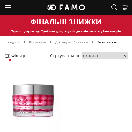
ФІНАЛЬНІ ЗНИЖКИ
Термін відправки
до 7 робочих днів, акція діє до закінчення акційних товарів
Продукти
Косметика
Догляд за обличчям
Зволоження
Фільтр
Сортування по: