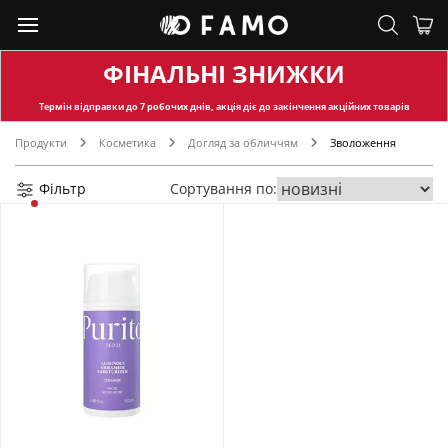
ФІНАЛЬНІ ЗНИЖКИ
Термін відправки
до 7 робочих днів, акція діє до закінчення акційних товарів
Продукти
Косметика
Догляд за обличчям
Зволоження
Фільтр
Сортування по: