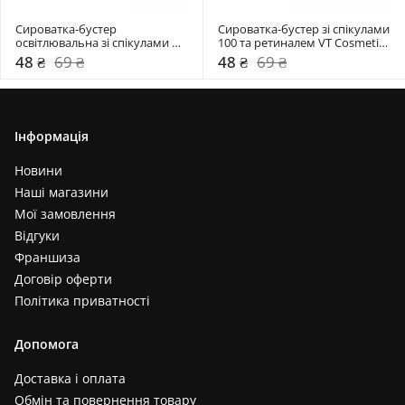
Сироватка-бустер 
Сироватка-бустер зі спікулами 
освітлювальна зі спікулами 
100 та ретиналем VT Cosmetics 
100 і вітаміном С VT Cosmetics 
2 мл
48 ₴
69 ₴
48 ₴
69 ₴
2 мл
Інформація
Новини
Наші магазини
Мої замовлення
Відгуки
Франшиза
Договір оферти
Політика приватності
Допомога
Доставка і оплата
Обмін та повернення товару