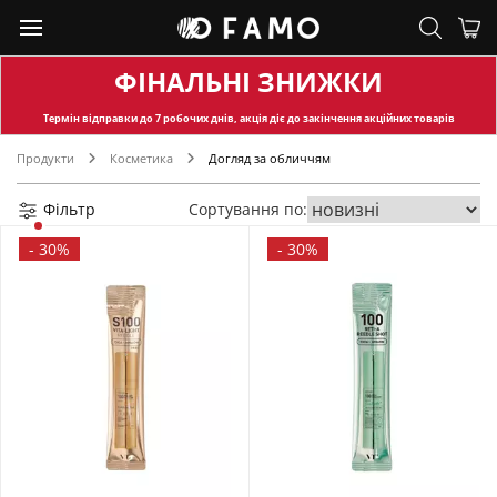
ФІНАЛЬНІ ЗНИЖКИ
Термін відправки
до 7 робочих днів, акція діє до закінчення акційних товарів
Продукти
Косметика
Догляд за обличчям
Фільтр
Сортування по:
-
30%
-
30%