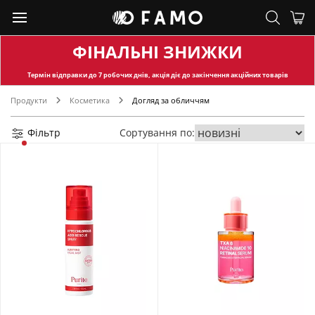
ФІНАЛЬНІ ЗНИЖКИ
Термін відправки
до 7 робочих днів, акція діє до закінчення акційних товарів
Продукти
Косметика
Догляд за обличчям
Фільтр
Сортування по: