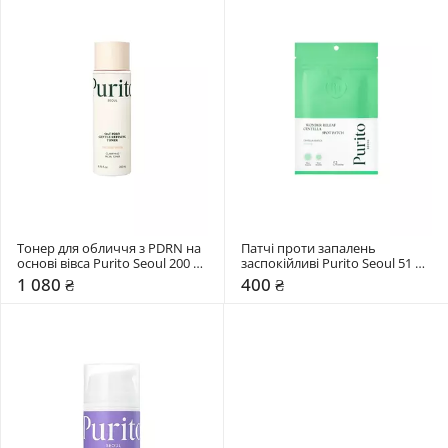
Тонер для обличчя з PDRN на 
Патчі проти запалень 
основі вівса Purito Seoul 200 
заспокійливі Purito Seoul 51 
мл
шт
1 080 ₴
400 ₴