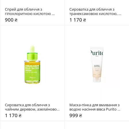
Спрей для обличчя з 
Сироватка для обличчя з 
гіпохлоритною кислотою 
транексамовою кислотою, 
Purito Seoul 100 мл
ніацинамідом та ретиналем 
900 ₴
1 170 ₴
Purito Seoul 30 мл
Сироватка для обличчя з 
Маска-пінка для вмивання з 
чайним деревом, азелаїновою 
водою насіння вівса Purito 
та коєвою кислотами Purito 
Seoul 150 мл
1 170 ₴
999 ₴
Seoul 30 мл