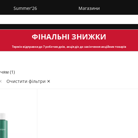
Summer'26
Магазини
ФІНАЛЬНІ ЗНИЖКИ
Термін відправки
до 7 робочих днів, акція діє до закінчення акційних товарів
чям (1)
✕
Очистити фільтри ✕