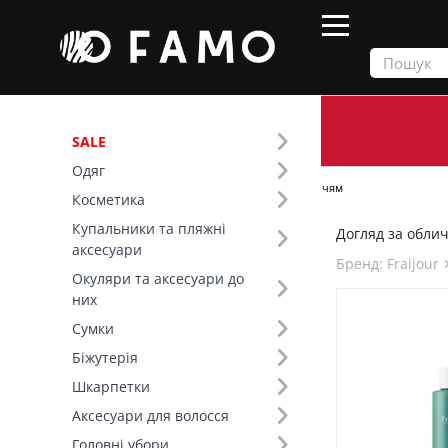
SALE
Одяг
Продукти
Косметика
Догляд за обличчям
Косметика
Купальники та пляжні
Догляд за облич
Фільтр
аксесуари
Бренд: Fraijour 
Окуляри та аксесуари до
Бренд (42)
них
Сумки
Вид товару (1)
Біжутерія
Шкарпетки
Аксесуари для волосся
Головні убори