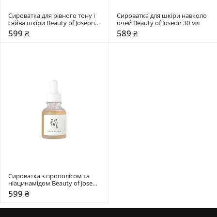
Сироватка для рівного тону і 
Сироватка для шкіри навколо 
сяйва шкіри Beauty of Joseon 
очей Beauty of Joseon 30 мл
30 мл
599 ₴
589 ₴
Сироватка з прополісом та 
ніацинамідом Beauty of Joseon 
30 мл
599 ₴