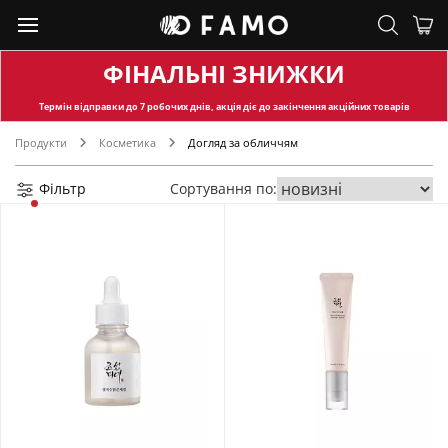
ФІНАЛЬНІ ЗНИЖКИ
Термін відправки
до 7 робочих днів, акція діє до закінчення акційних товарів
Продукти
Косметика
Догляд за обличчям
Фільтр
Сортування по: