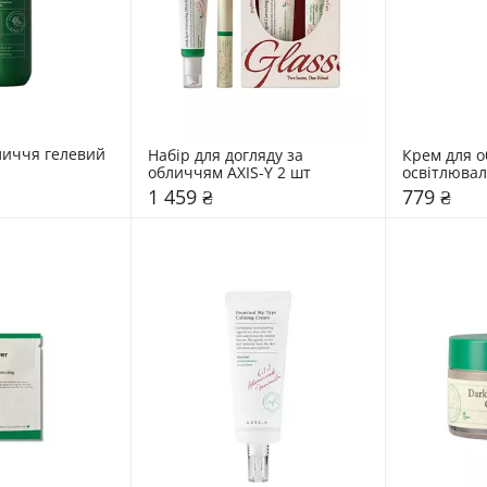
личчя гелевий 
Набір для догляду за 
Крем для о
обличчям AXIS-Y 2 шт
освітлювал
1 459 ₴
779 ₴