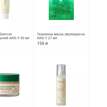
бличчя 
Тканинна маска зволожуюча 
ьний AXIS-Y 50 мл
AXIS-Y 27 мл
159 ₴