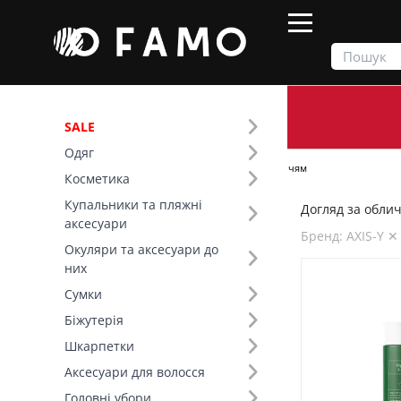
SALE
Одяг
Продукти
Косметика
Догляд за обличчям
Косметика
Купальники та пляжні
Догляд за облич
Фільтр
аксесуари
Бренд: AXIS-Y ✕
Окуляри та аксесуари до
Ціна
них
Сумки
Бренд (42)
Біжутерія
Шкарпетки
Вид товару (7)
Аксесуари для волосся
Головні убори