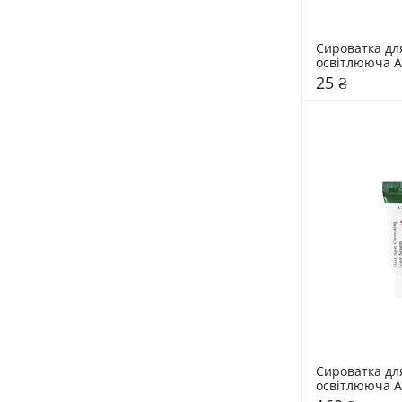
Сироватка дл
освітлююча AX
25 ₴
Сироватка дл
освітлююча A