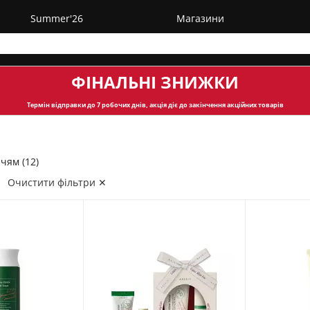
Summer'26
Магазини
ФІНАЛЬНІ ЗНИЖКИ
Термін відправки
до 7 робочих днів, акція діє до закінчення акційних товарів
чям (12)
Очистити фільтри ✕