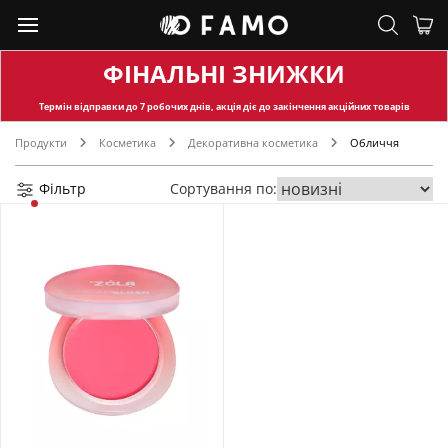
ФІНАЛЬНІ ЗНИЖКИ
Термін відправки
до 7 робочих днів, акція діє до закінчення акційних товарів
Продукти
Косметика
Декоративна косметика
Обличчя
Фільтр
Сортування по: