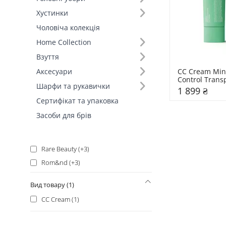
Charlotte Tilbury (+13)
Хустинки
Paese (+13)
Чоловіча колекція
Erborian (+12)
Home Collection
Kiko Milano (+9)
Взуття
Sheglam (+8)
CC Cream Mine
Аксесуари
Control Trans
Hourglass (+6)
Шарфи та рукавички
1 899 ₴
Zola (+6)
Сертифікат та упаковка
L'OCEAN (+4)
Засоби для брів
Isadora (+3)
Purito Seoul (+3)
Rare Beauty (+3)
Rom&nd (+3)
Unico (+3)
Вид товару (1)
Dior (+2)
CC Cream (1)
Fraijour (+2)
Innisfree (+2)