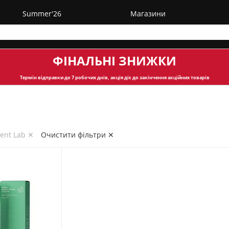
Summer'26
Магазини
ФІНАЛЬНІ ЗНИЖКИ
Термін відправки
до 7 робочих днів, акція діє до закінчення акційних товарів
ent Lab ✕
Очистити фільтри ✕