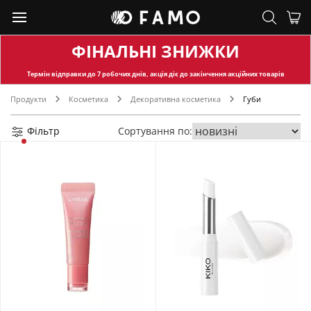
ФІНАЛЬНІ ЗНИЖКИ
Термін відправки
до 7 робочих днів, акція діє до закінчення акційних товарів
Продукти
Косметика
Декоративна косметика
Губи
Фільтр
Сортування по: