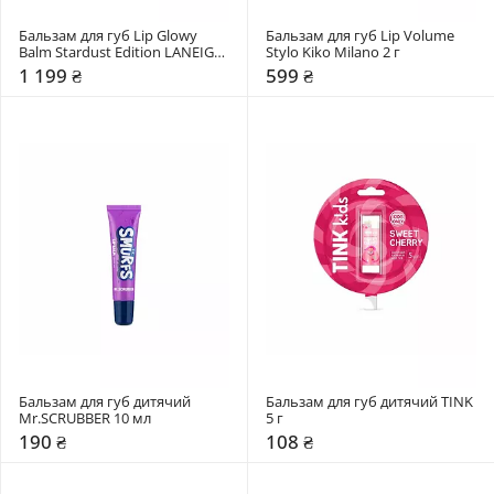
Бальзам для губ Lip Glowy 
Бальзам для губ Lip Volume 
Balm Stardust Edition LANEIGE 
Stylo Kiko Milano 2 г
10 г
1 199 ₴
599 ₴
Бальзам для губ дитячий 
Бальзам для губ дитячий TINK 
Mr.SCRUBBER 10 мл
5 г
190 ₴
108 ₴