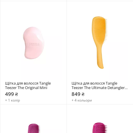
Щітка для волосся Tangle 
Щітка для волосся Tangle 
Teezer The Original Mini
Teezer The Ultimate Detangler 
Large
499 ₴
849 ₴
+ 1 колір
+ 4 кольори