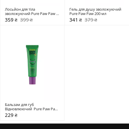
Лосьйон для тіла 
Гель для душу зволожуючий 
зволожуючий Pure Paw Paw 
Pure Paw Paw 200 мл
200 мл 
359 ₴
399 ₴
341 ₴
379 ₴
Бальзам для губ 
Відновлюючий  Pure Paw Paw 
15 гр
229 ₴