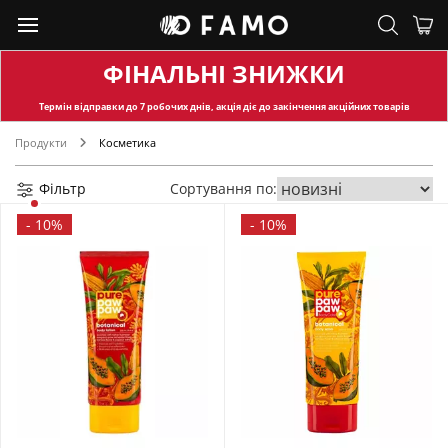
ФІНАЛЬНІ ЗНИЖКИ
Термін відправки
до 7 робочих днів, акція діє до закінчення акційних товарів
Продукти
Косметика
Фільтр
Сортування по:
-
10%
-
10%