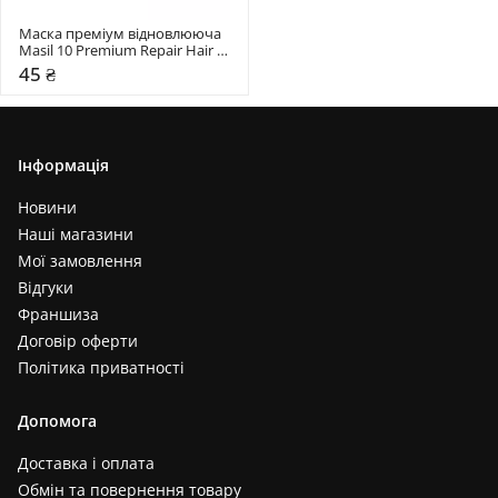
Маска преміум відновлююча 
Masil 10 Premium Repair Hair 
Mask
45 ₴
Інформація
Новини
Наші магазини
Мої замовлення
Відгуки
Франшиза
Договір оферти
Політика приватності
Допомога
Доставка і оплата
Обмін та повернення товару