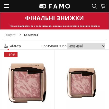
ФІНАЛЬНІ ЗНИЖКИ
Термін відправки
до 7 робочих днів, акція діє до закінчення акційних товарів
Продукти
Косметика
Фільтр
Сортування по:
-
10%