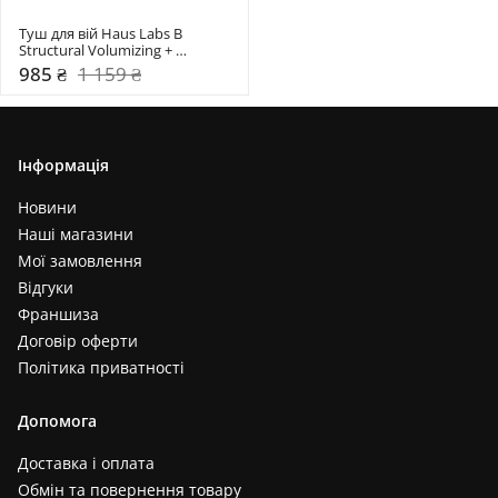
Туш для вій Haus Labs B 
Structural Volumizing + 
Lengthening Mascara
985 ₴
1 159 ₴
Інформація
Новини
Наші магазини
Мої замовлення
Відгуки
Франшиза
Договір оферти
Політика приватності
Допомога
Доставка і оплата
Обмін та повернення товару