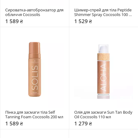
Сироватка-автобронзатор для 
Шимер-спрей для тіла Peptide 
обличчя Cocosolis
Shimmer Spray Cocosolis 100 
мл 
1 589 ₴
1 529 ₴
Пінка для засмаги тіла Self 
Олія для засмаги Sun Tan Body 
Tanning Foam Cocosolis 200 мл 
Oil Cocosolis 110 мл 
1 589 ₴
1 279 ₴