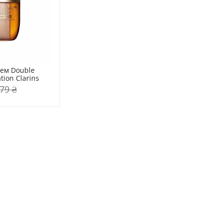
ем Double 
ion Clarins
79 ₴