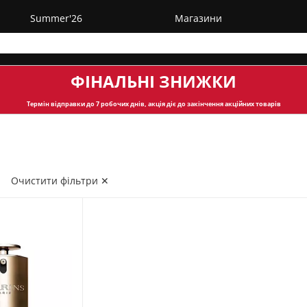
Summer'26
Магазини
ФІНАЛЬНІ ЗНИЖКИ
Термін відправки
до 7 робочих днів, акція діє до закінчення акційних товарів
✕
Очистити фільтри ✕