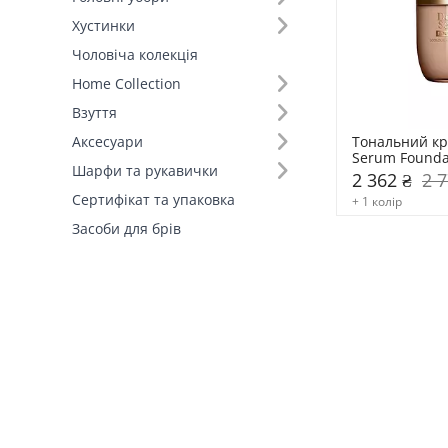
Хустинки
Чоловіча колекція
Home Collection
Взуття
Тональний кр
Аксесуари
Serum Foundat
Шарфи та рукавички
2 362 ₴
2 7
Сертифікат та упаковка
+ 1 колір
Засоби для брів