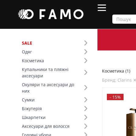
SALE
Одяг
Продукти
Косметика
Косметика
Купальники та пляжні
Косметика (1)
Фільтр
аксесуари
Бренд: Clarins 
Окуляри та аксесуари до
SALE
них
-
15%
Сумки
Призначення (1)
Біжутерія
Шкарпетки
Бренд (146)
Аксесуари для волосся
Головні убори