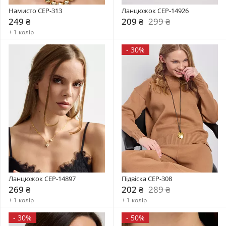
Намисто CEP-313
Ланцюжок CEP-14926
249 ₴
209 ₴
299 ₴
+ 1 колір
-
30%
Ланцюжок CEP-14897
Підвіска CEP-308
269 ₴
202 ₴
289 ₴
+ 1 колір
+ 1 колір
-
30%
-
50%