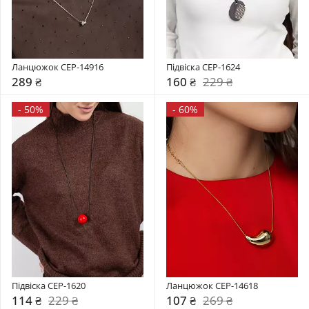
Ланцюжок CEP-14916
Підвіска CEP-1624
289 ₴
160 ₴
229 ₴
-
50%
-
60%
Підвіска CEP-1620
Ланцюжок CEP-14618
114 ₴
229 ₴
107 ₴
269 ₴