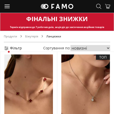
ФІНАЛЬНІ ЗНИЖКИ
Термін відправки
до 7 робочих днів, акція діє до закінчення акційних товарів
Продукти
Біжутерія
Ланцюжки
Фільтр
Сортування по:
ТОП