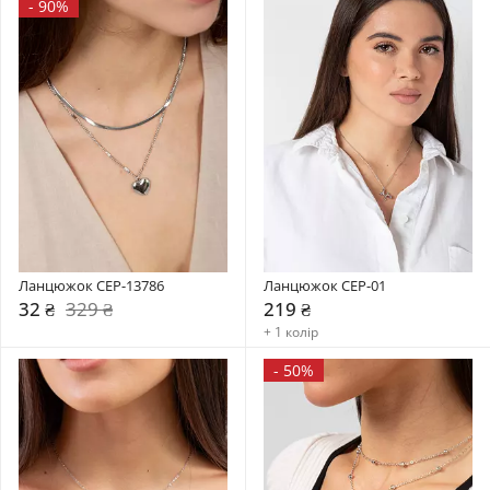
-
90%
Ланцюжок CEP-13786
Ланцюжок CEP-01
32 ₴
329 ₴
219 ₴
+ 1 колір
-
50%