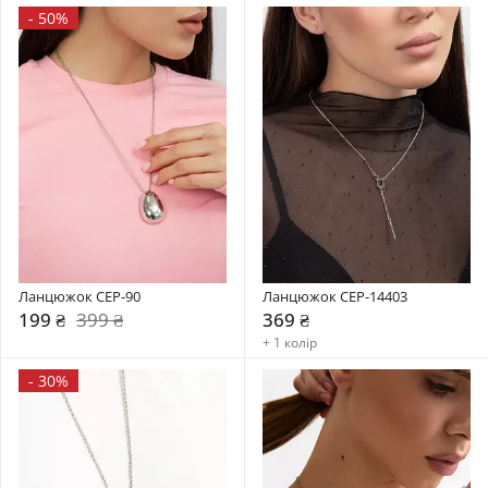
-
50%
Ланцюжок CEP-90
Ланцюжок CEP-14403
199 ₴
399 ₴
369 ₴
+ 1 колір
-
30%