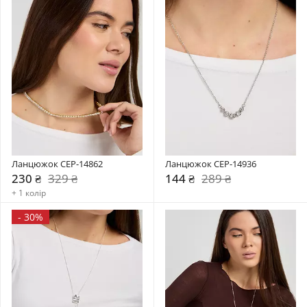
Ланцюжок CEP-14862
Ланцюжок CEP-14936
230 ₴
329 ₴
144 ₴
289 ₴
+ 1 колір
-
30%