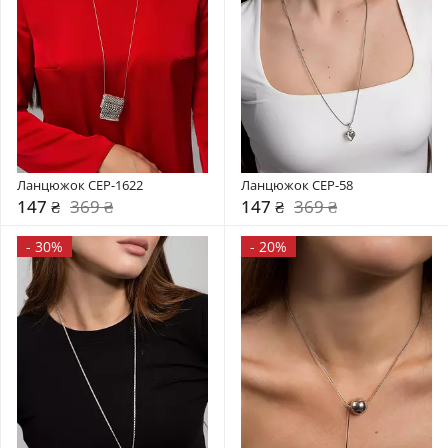
Ланцюжок CEP-1622
Ланцюжок CEP-58
147 ₴
369 ₴
147 ₴
369 ₴
-
30%
-
20%