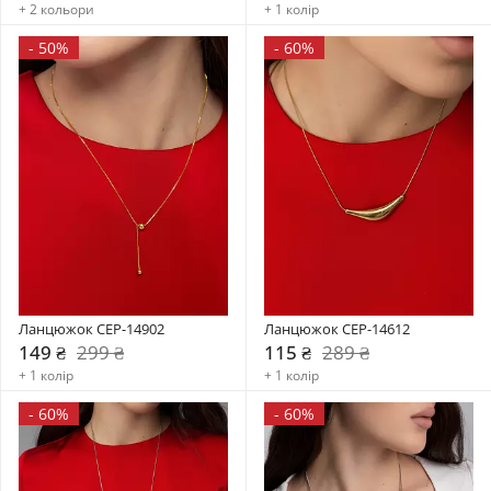
+ 2 кольори
+ 1 колір
-
50%
-
60%
Ланцюжок CEP-14902
Ланцюжок CEP-14612
149 ₴
299 ₴
115 ₴
289 ₴
+ 1 колір
+ 1 колір
-
60%
-
60%