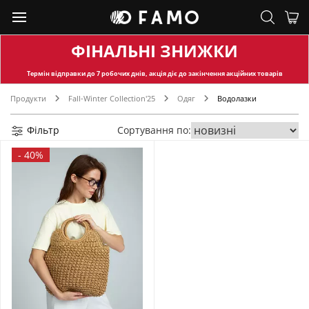
ФІНАЛЬНІ ЗНИЖКИ
Термін відправки
до 7 робочих днів, акція діє до закінчення акційних товарів
Продукти
Fall-Winter Collection'25
Одяг
Водолазки
Фільтр
Сортування по:
-
40%