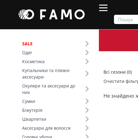
SALE
Одяг
Продукти
Всі сезони
Косметика
Купальники та пляжні
Всі сезони (0)
Фільтр
аксесуари
Очистити фільт
Окуляри та аксесуари до
Колір (494)
них
Не знайдено 
Сумки
Біжутерія
Шкарпетки
Аксесуари для волосся
Головні убори