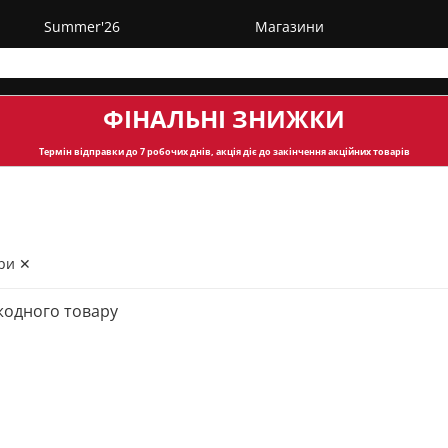
Summer'26
Магазини
ФІНАЛЬНІ ЗНИЖКИ
Термін відправки
до 7 робочих днів, акція діє до закінчення акційних товарів
ри ✕
жодного товару