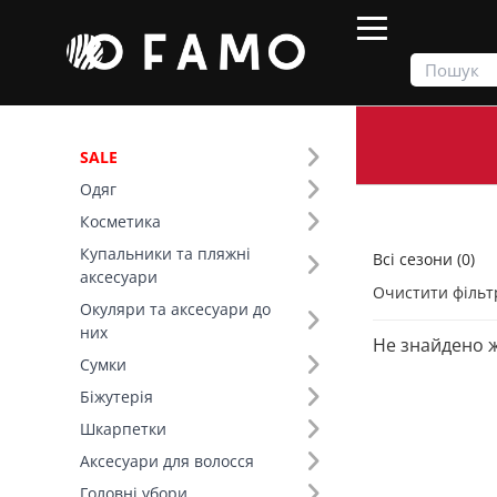
SALE
Одяг
Продукти
Всі сезони
Косметика
Купальники та пляжні
Всі сезони (0)
Фільтр
аксесуари
Очистити фільт
Окуляри та аксесуари до
Колір (495)
них
Не знайдено 
Сумки
Біжутерія
Шкарпетки
Аксесуари для волосся
Головні убори