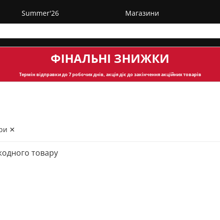
Summer'26
Магазини
ФІНАЛЬНІ ЗНИЖКИ
Термін відправки
до 7 робочих днів, акція діє до закінчення акційних товарів
ри ✕
жодного товару