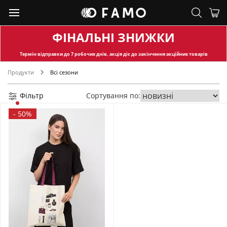
ФІНАЛЬНІ ЗНИЖКИ
Термін відправки
до 7 робочих днів, акція діє до закінчення акційних товарів
Продукти
Всі сезони
Фільтр
Сортування по:
-
50%