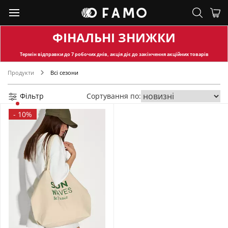
ФІНАЛЬНІ ЗНИЖКИ
Термін відправки
до 7 робочих днів, акція діє до закінчення акційних товарів
Продукти
Всі сезони
Фільтр
Сортування по:
-
10%