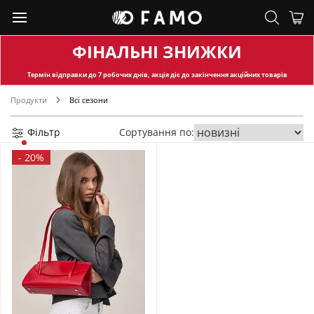
ФІНАЛЬНІ ЗНИЖКИ
Термін відправки
до 7 робочих днів, акція діє до закінчення акційних товарів
Продукти
Всі сезони
Фільтр
Сортування по:
-
20%