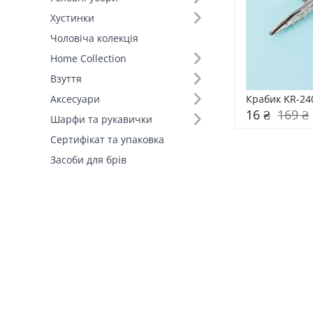
Хустинки
Склад (1)
Чоловіча колекція
Home Collection
Розмір (413)
Взуття
Країна виробник (1)
Крабик KR-24
Аксесуари
16 ₴
169 ₴
Шарфи та рукавички
Сертифікат та упаковка
Засоби для брів