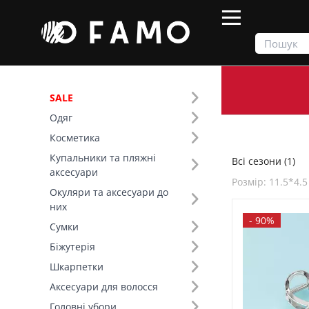
SALE
Одяг
Продукти
Всі сезони
Косметика
Купальники та пляжні
Всі сезони (1)
Фільтр
аксесуари
Розмір: 11.5*4.5
Окуляри та аксесуари до
SALE
них
-
90%
Сумки
Сезон (1)
Біжутерія
Шкарпетки
Основний колір (1)
Аксесуари для волосся
Колір (1)
Головні убори