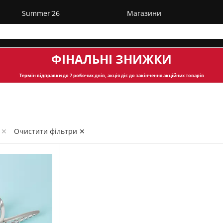
Summer'26
Магазини
ФІНАЛЬНІ ЗНИЖКИ
Термін відправки
до 7 робочих днів, акція діє до закінчення акційних товарів
 ✕
Очистити фільтри ✕