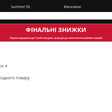
Summer'26
Магазини
ФІНАЛЬНІ ЗНИЖКИ
Термін відправки
до 7 робочих днів, акція діє до закінчення акційних товарів
ри ✕
жодного товару