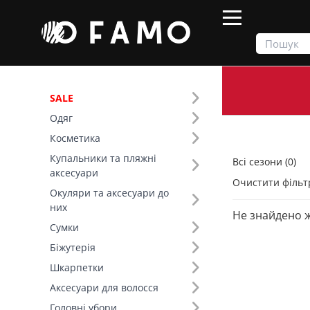
SALE
Одяг
Продукти
Всі сезони
Косметика
Купальники та пляжні
Всі сезони (0)
Фільтр
аксесуари
Очистити фільт
Окуляри та аксесуари до
Довжина (см) (29)
них
Не знайдено 
Сумки
Біжутерія
Шкарпетки
Аксесуари для волосся
Головні убори