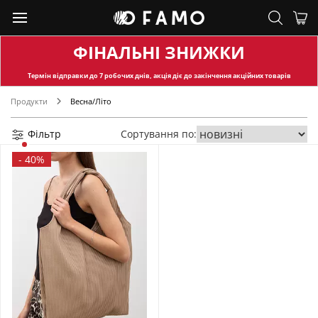
ФІНАЛЬНІ ЗНИЖКИ
Термін відправки
до 7 робочих днів, акція діє до закінчення акційних товарів
Продукти
Весна/Літо
Фільтр
Сортування по:
-
40%