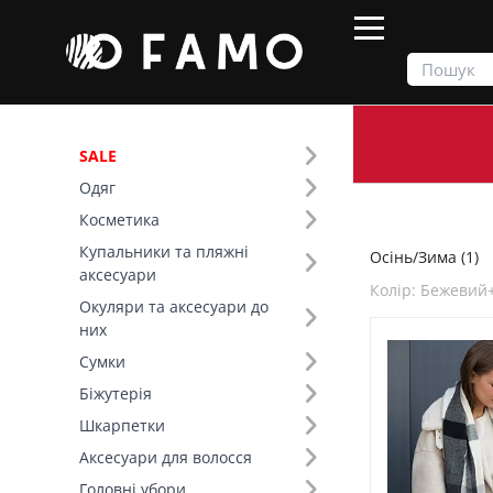
SALE
Одяг
Продукти
Осінь/Зима
Косметика
Купальники та пляжні
Осінь/Зима (1)
Фільтр
аксесуари
Колір: Бежевий
Окуляри та аксесуари до
Сезон (1)
них
Сумки
Основний колір (1)
Біжутерія
Шкарпетки
Колір (157)
Аксесуари для волосся
Склад (1)
Головні убори