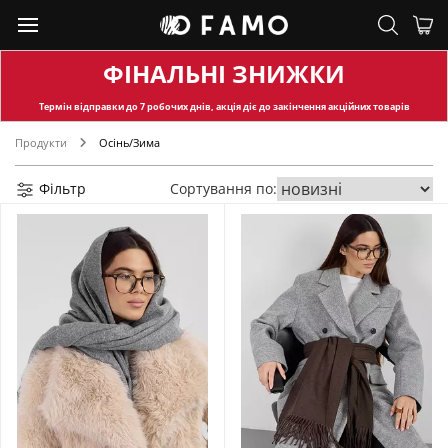
ФІНАЛЬНІ ЗНИЖКИ
Термін відправки
до 7 робочих днів, акція діє до закінчення акційних товарів
Продукти
Осінь/Зима
Фільтр
Сортування по: