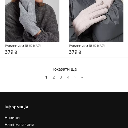
Рукавички RUK-KA71
Рукавички RUK-KA71
379 ₴
379 ₴
Показати ще
1
2
3
4
›
››
Інформація
Новини
Наші магазини