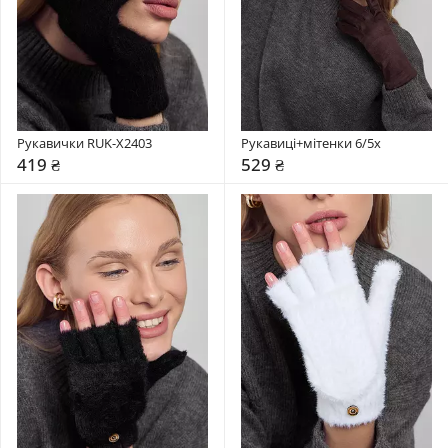
Рукавички RUK-X2403
Рукавиці+мітенки 6/5x
419 ₴
529 ₴