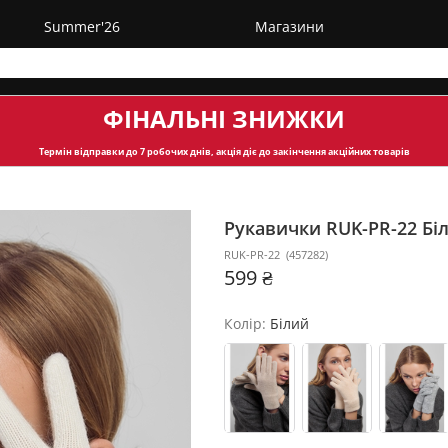
Summer'26
Магазини
ФІНАЛЬНІ ЗНИЖКИ
Термін відправки
до 7 робочих днів, акція діє до закінчення акційних товарів
Рукавички RUK-PR-22
Бі
RUK-PR-22
(
457282
)
599 ₴
Колір:
Білий