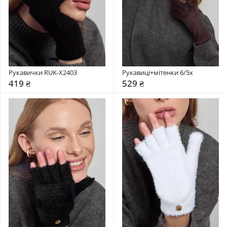
Рукавички RUK-X2403
Рукавиці+мітенки 6/5x
419 ₴
529 ₴