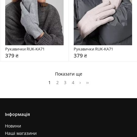
Рукавички RUK-KA71
Рукавички RUK-KA71
379 ₴
379 ₴
Показати ще
1
2
3
4
›
››
Інформація
Новини
Наші магазини