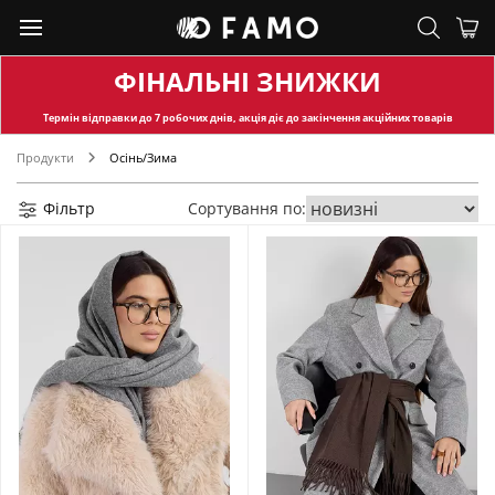
ФІНАЛЬНІ ЗНИЖКИ
Термін відправки
до 7 робочих днів, акція діє до закінчення акційних товарів
Продукти
Осінь/Зима
Фільтр
Сортування по: