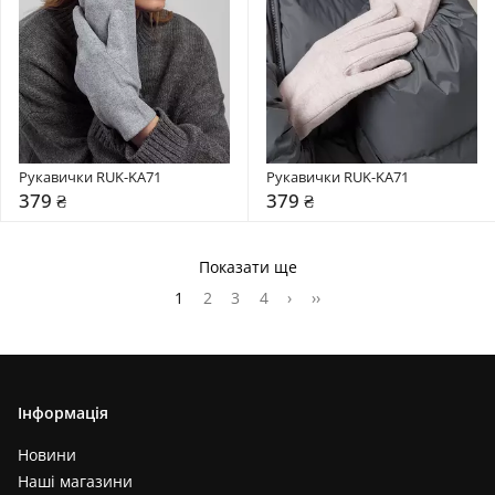
Рукавички RUK-KA71
Рукавички RUK-KA71
379 ₴
379 ₴
Показати ще
1
2
3
4
›
››
Інформація
Новини
Наші магазини