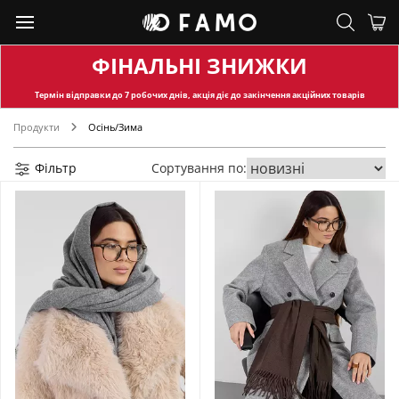
ФІНАЛЬНІ ЗНИЖКИ
Термін відправки
до 7 робочих днів, акція діє до закінчення акційних товарів
Продукти
Осінь/Зима
Фільтр
Сортування по: