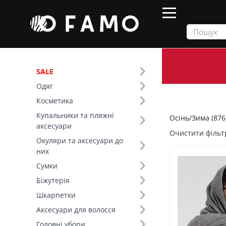
SALE
Одяг
Продукти
Осінь/Зима
Косметика
Купальники та пляжні
Осінь/Зима (876
Фільтр
аксесуари
Очистити фільт
Окуляри та аксесуари до
Ціна
них
Сумки
SALE
Біжутерія
Шкарпетки
Сезон (6)
Аксесуари для волосся
Основний колір (16)
Головні убори