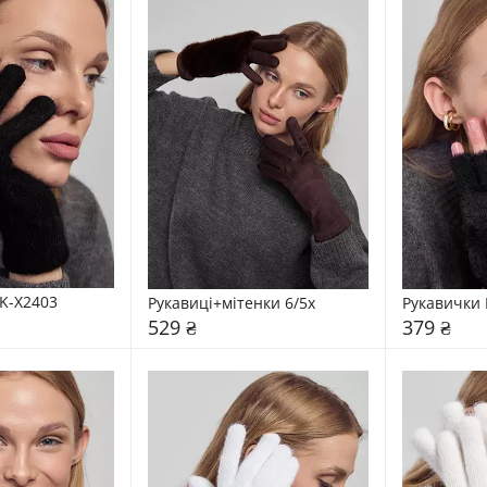
K-X2403
Рукавиці+мітенки 6/5x
Рукавички 
529 ₴
379 ₴