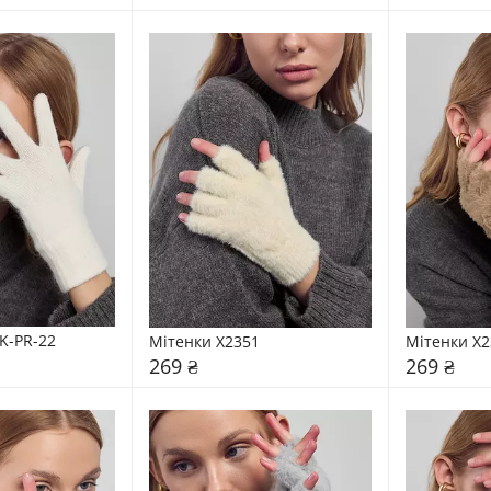
K-PR-22
Мітенки X2351
Мітенки X2
269 ₴
269 ₴