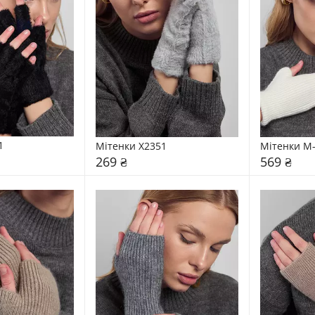
1
Мітенки X2351
Мітенки М
269 ₴
569 ₴