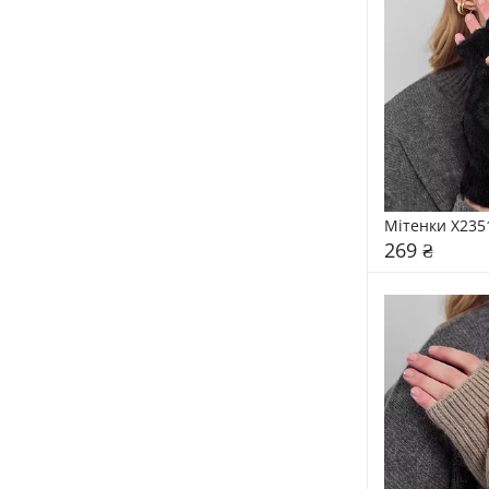
Мітенки X235
269 ₴