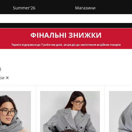
Summer'26
Магазини
ФІНАЛЬНІ ЗНИЖКИ
Термін відправки
до 7 робочих днів, акція діє до закінчення акційних товарів
)
ри ✕