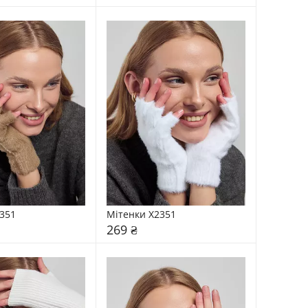
351
Мітенки X2351
269 ₴