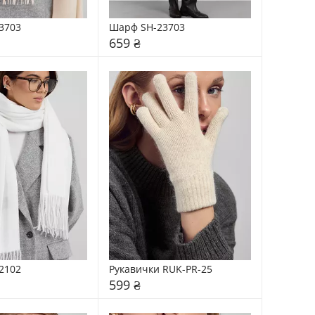
3703
Шарф SH-23703
659 ₴
2102
Рукавички RUK-PR-25
599 ₴