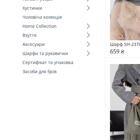
Хустинки
Розмір (27)
Чоловіча колекція
Home Collection
Колір (157)
Взуття
Склад (94)
Шарф SH-237
Аксесуари
659 ₴
Шарфи та рукавички
Розмір (23)
Сертифікат та упаковка
Засоби для брів
Країна виробник (4)