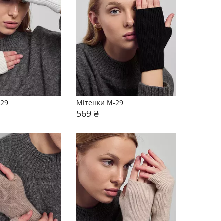
-29
Мітенки М-29
569 ₴