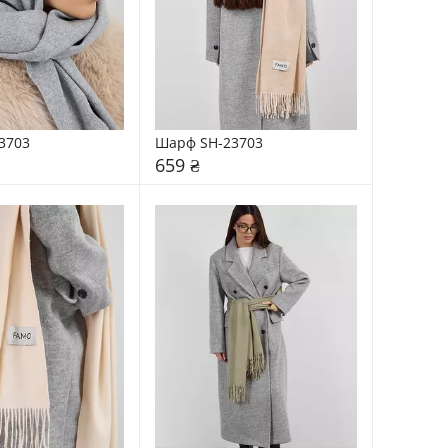
3703
Шарф SH-23703
659 ₴