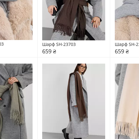
03
Шарф SH-23703
Шарф SH-2
659 ₴
659 ₴